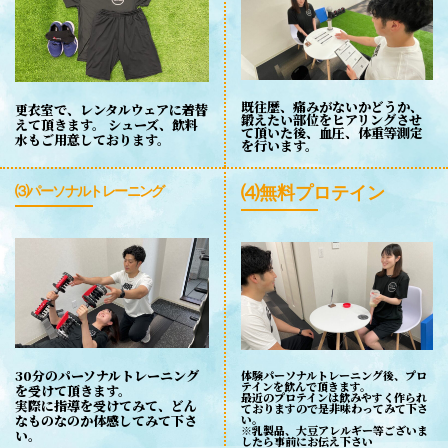
既往歴、痛みがないかどうか、
更衣室で、レンタルウェアに着替
鍛えたい部位をヒアリングさせ
えて頂きます。 シューズ、飲料
て頂いた後、血圧、体重等測定
水もご用意しております。
を行います。
⑷無料プロテイン
⑶パーソナルトレーニング
30分のパーソナルトレーニング
体験パーソナルトレーニング後、プロ
テインを飲んで頂きます。
を受けて頂きます。
最近のプロテインは飲みやすく作られ
実際に指導を受けてみて、どん
ておりますので是非味わってみて下さ
なものなのか体感してみて下さ
い。
※乳製品、大豆アレルギー等ございま
い。
したら事前にお伝え下さい