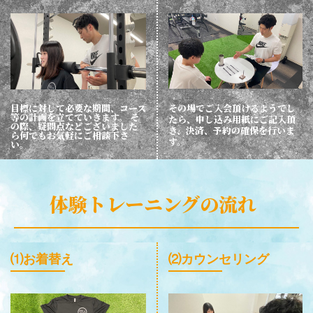
その場でご入会頂けるようでし
目標に対して必要な期間、コース
等の計画を立てていきます。 そ
たら、申し込み用紙にご記入頂
の際、疑問点などございました
き、決済、予約の確保を行いま
ら何でもお気軽にご相談下さ
す。
い。
体験トレーニングの流れ
⑴お着替え
⑵カウンセリング