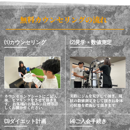
無料カウンセリングの流れ
⑴カウンセリング
⑵見学・数値測定
実際にジムを見学して頂き、現
カウンセリングシートにご記入
後、ヒアリングをさせて頂きま
状の数値測定をして頂きお身体
す。 お客様のお悩み、目標等詳
の状態を把握して頂きます。
しくお聞かせください。
⑶ダイエット計画
⑷ご入会手続き