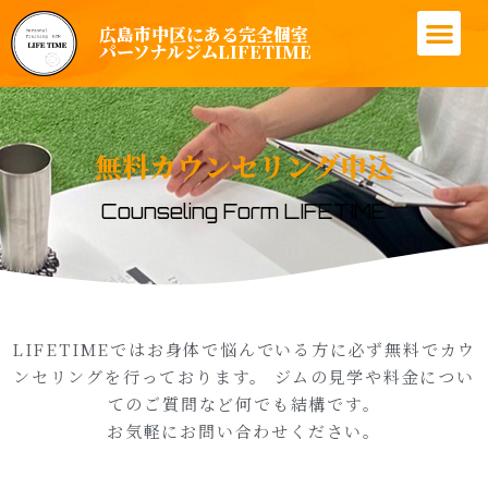
広島市中区にある完全個室
LIFETIMEについて
パーソナルトレーニングとは？
トレーナー紹介
コース料金案内
お客様の成果
無料カウンセリング申し込み
パーソナルジムLIFETIME
無料カウンセリング申込
Counseling Form LIFETIME
LIFETIMEではお身体で悩んでいる方に必ず無料でカウ
ンセリングを行っております。 ジムの見学や料金につい
てのご質問など何でも結構です。
お気軽にお問い合わせください。