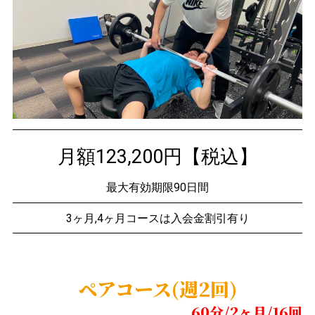
月額123,200円【税込】
最大有効期限90日間
3ヶ月,4ヶ月コースは入会金割引有り
ペアコース(週2回)
60分/2ヶ月/16回