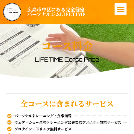
広島市中区にある完全個室
LIFETIMEについて
パーソナルトレーニングとは？
トレーナー紹介
コース料金案内
お客様の成果
無料カウンセリング申し込み
パーソナルジムLIFETIME
コース料金
LIFETIME Corse Price
全コースに含まれるサービス
パーソナルトレーニング・食事指導
ウェア・シューズ等トレーニングに必要なアメニティ無料サービス
プロテイン・ドリンク無料サービス