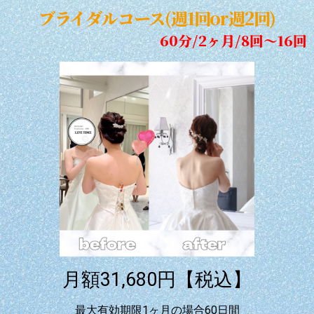
ブライダルコース(週1回or週2回)
60分/2ヶ月/8回〜16回
月額31,680円【税込】
最大有効期限1ヶ月の場合60日間