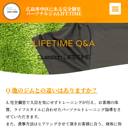
広島市中区にある完全個室
LIFETIMEについて
パーソナルトレーニングとは？
トレーナー紹介
コース料金案内
お客様の成果
無料カウンセリング申し込み
パーソナルジムLIFETIME
LIFETIME Q&A
Question LIFETIME
Q.
他のジムとの違いはありますか？
A.完全個室で人目を気にせずトレーニングが行え、お客様の体
質、ライフスタイルに合わせたパーソナルトレーニング指導をさ
せていただきます。
また、食事方法はヒアリングさせて頂きお客様に合う、身体に効